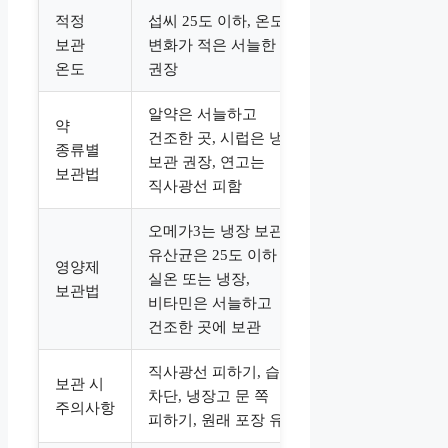
적정
섭씨 25도 이하, 온도
보관
변화가 적은 서늘한 곳
온도
권장
알약은 서늘하고
약
건조한 곳, 시럽은 냉장
종류별
보관 권장, 연고는
보관법
직사광선 피함
오메가3는 냉장 보관,
유산균은 25도 이하
영양제
실온 또는 냉장,
보관법
비타민은 서늘하고
건조한 곳에 보관
직사광선 피하기, 습기
보관 시
차단, 냉장고 문 쪽
주의사항
피하기, 원래 포장 유지