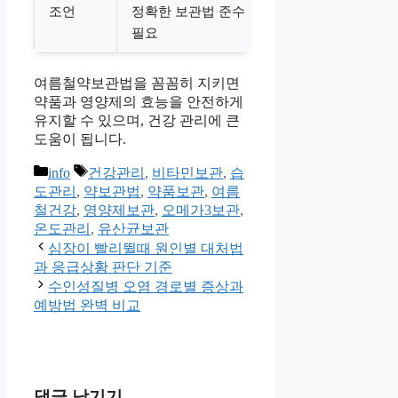
조언
정확한 보관법 준수
필요
여름철약보관법을 꼼꼼히 지키면
약품과 영양제의 효능을 안전하게
유지할 수 있으며, 건강 관리에 큰
도움이 됩니다.
카
태
info
건강관리
,
비타민보관
,
습
테
그
도관리
,
약보관법
,
약품보관
,
여름
고
철건강
,
영양제보관
,
오메가3보관
,
리
온도관리
,
유산균보관
심장이 빨리뛸때 원인별 대처법
과 응급상황 판단 기준
수인성질병 오염 경로별 증상과
예방법 완벽 비교
댓글 남기기