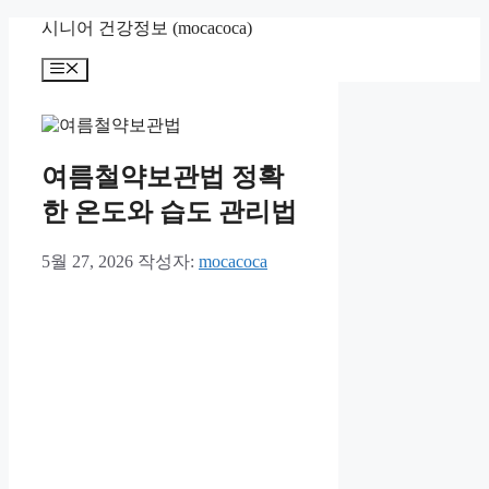
컨
시니어 건강정보 (mocacoca)
텐
메
츠
뉴
로
건
너
뛰
여름철약보관법 정확
기
한 온도와 습도 관리법
5월 27, 2026
작성자:
mocacoca