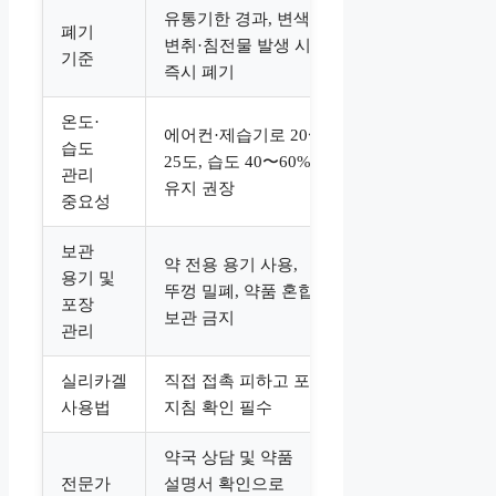
유통기한 경과, 변색·
폐기
변취·침전물 발생 시
기준
즉시 폐기
온도·
에어컨·제습기로 20〜
습도
25도, 습도 40〜60%
관리
유지 권장
중요성
보관
약 전용 용기 사용,
용기 및
뚜껑 밀폐, 약품 혼합
포장
보관 금지
관리
실리카겔
직접 접촉 피하고 포장
사용법
지침 확인 필수
약국 상담 및 약품
전문가
설명서 확인으로