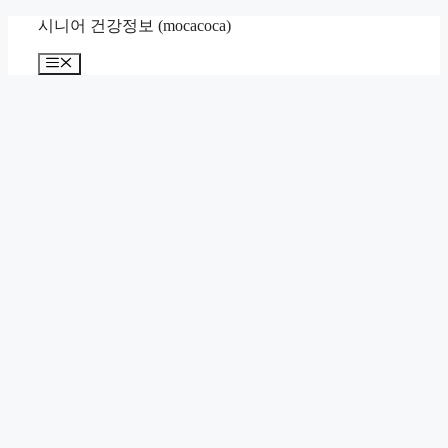
컨
시니어 건강정보 (mocacoca)
텐
메
츠
뉴
로
건
너
뛰
기