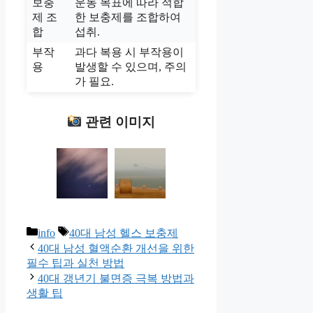
보충
운동 목표에 따라 적합
제 조
한 보충제를 조합하여
합
섭취.
부작
과다 복용 시 부작용이
용
발생할 수 있으며, 주의
가 필요.
관련 이미지
카
태
info
40대 남성 헬스 보충제
테
그
40대 남성 혈액순환 개선을 위한
고
필수 팁과 실천 방법
리
40대 갱년기 불면증 극복 방법과
생활 팁