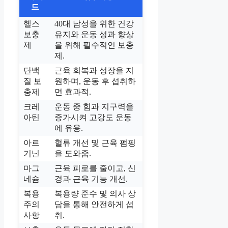
드
헬스
40대 남성을 위한 건강
보충
유지와 운동 성과 향상
제
을 위해 필수적인 보충
제.
단백
근육 회복과 성장을 지
질 보
원하며, 운동 후 섭취하
충제
면 효과적.
크레
운동 중 힘과 지구력을
아틴
증가시켜 고강도 운동
에 유용.
아르
혈류 개선 및 근육 펌핑
기닌
을 도와줌.
마그
근육 피로를 줄이고, 신
네슘
경과 근육 기능 개선.
복용
복용량 준수 및 의사 상
주의
담을 통해 안전하게 섭
사항
취.