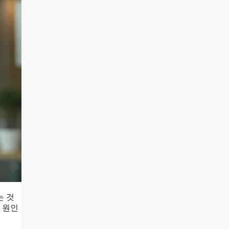
는 것
 원인