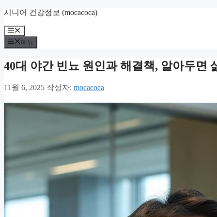
컨
시니어 건강정보 (mocacoca)
텐
메
츠
뉴
로
메뉴
건
너
40대 야간 빈뇨 원인과 해결책, 알아두면
뛰
기
11월 6, 2025
작성자:
mocacoca