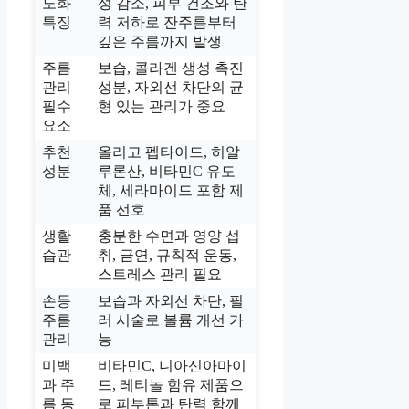
노화
성 감소, 피부 건조와 탄
특징
력 저하로 잔주름부터
깊은 주름까지 발생
주름
보습, 콜라겐 생성 촉진
관리
성분, 자외선 차단의 균
필수
형 있는 관리가 중요
요소
추천
올리고 펩타이드, 히알
성분
루론산, 비타민C 유도
체, 세라마이드 포함 제
품 선호
생활
충분한 수면과 영양 섭
습관
취, 금연, 규칙적 운동,
스트레스 관리 필요
손등
보습과 자외선 차단, 필
주름
러 시술로 볼륨 개선 가
관리
능
미백
비타민C, 니아신아마이
과 주
드, 레티놀 함유 제품으
름 동
로 피부톤과 탄력 함께