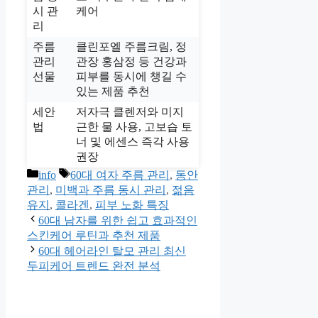
시 관
케어
리
주름
클린포엘 주름크림, 정
관리
관장 홍삼정 등 건강과
선물
피부를 동시에 챙길 수
있는 제품 추천
세안
저자극 클렌저와 미지
법
근한 물 사용, 고보습 토
너 및 에센스 즉각 사용
권장
카
태
info
60대 여자 주름 관리
,
동안
테
그
관리
,
미백과 주름 동시 관리
,
젊음
고
유지
,
콜라겐
,
피부 노화 특징
리
60대 남자를 위한 쉽고 효과적인
스킨케어 루틴과 추천 제품
60대 헤어라인 탈모 관리 최신
두피케어 트렌드 완전 분석