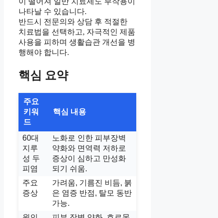
이 떨어져 일반 치료제도 부작용이
나타날 수 있습니다.
반드시 전문의와 상담 후 적절한
치료법을 선택하고, 자극적인 제품
사용을 피하며 생활습관 개선을 병
행해야 합니다.
핵심 요약
주요
키워
핵심 내용
드
60대
노화로 인한 피부장벽
지루
약화와 면역력 저하로
성 두
증상이 심하고 만성화
피염
되기 쉬움.
주요
가려움, 기름진 비듬, 붉
증상
은 염증 반점, 탈모 동반
가능.
원인
피부 장벽 약화, 호르몬