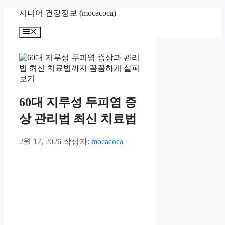
컨
시니어 건강정보 (mocacoca)
텐
메
츠
뉴
로
건
너
뛰
기
60대 지루성 두피염 증
상 관리법 최신 치료법
2월 17, 2026
작성자:
mocacoca