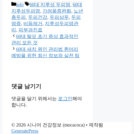
카
태
info
60대 지루성 두피염
,
60대
테
그
지루성두피염
,
가려움증완화
,
노년
고
층두피
,
두피건강
,
두피샴푸
,
두피
리
염증
,
비듬제거
,
지루성두피염관
리
,
피부과진료
60대 탈모 초기 증상 효과적인
관리 모든 것
60대 새치 원인 관리법 흰머리
예방을 위한 최신 정보와 실전 팁
댓글 남기기
댓글을 달기 위해서는
로그인
해야
합니다.
© 2026 시니어 건강정보 (mocacoca)
• 제작됨
GeneratePress