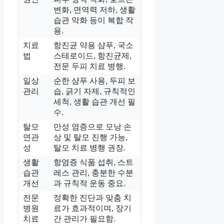
변화, 면역력 저하, 생활
습관 악화 등이 복합 작
용.
치료
항진균 약용 샴푸, 국소
법
스테로이드, 항진균제,
전문 두피 치료 병행.
일상
순한 샴푸 사용, 두피 보
관리
습, 긁기 자제, 규칙적인
세척, 생활 습관 개선 필
수.
탈모
만성 염증으로 모낭 손
연관
상 및 탈모 진행 가능,
성
탈모 치료 병행 권장.
생활
항염증 식품 섭취, 스트
습관
레스 관리, 충분한 수분
개선
과 규칙적 운동 중요.
전문
정확한 진단과 맞춤 치
병원
료가 효과적이며, 장기
치료
간 관리가 필요함.