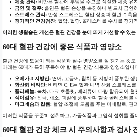
체중 관리:
비만은 혈관에 부담을 주므로 적절한 체중 유
금연 및 절주:
흡연은 혈관 손상을 촉진하니 반드시 금연하
스트레스 관리:
만성 스트레스는 혈압 상승과 혈관 수축을
정기적인 건강검진:
혈압, 혈당, 콜레스테롤 수치를 정기
이러한 생활습관 개선은 혈관 건강을 눈에 띄게 개선할 수 있는
60대 혈관 건강에 좋은 식품과 영양소
혈관 건강에 도움이 되는 식품과 필수 영양소를 잘 챙기는 것도
아래는 60대가 특히 주목해야 할 혈관 건강 식품과 영양소입니다
오메가-3 지방산:
연어, 고등어, 참치 등 지방이 풍부한 
항산화 비타민:
비타민 C, E는 혈관 내벽 산화 스트레스
폴리페놀:
녹차, 다크 초콜릿, 베리류에 다량 함유되어 혈
식이섬유:
잡곡, 채소, 과일에 풍부하며 혈중 콜레스테롤 
마그네슘과 칼륨:
혈압 조절에 도움을 주는 미네랄로, 견과
이러한 식품을 꾸준히 섭취하고, 가공식품과 고염식 섭취를 줄
60대 혈관 건강 체크 시 주의사항과 검사 