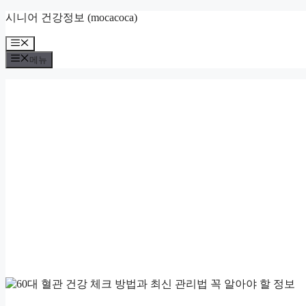
컨
시니어 건강정보 (mocacoca)
텐
메
츠
뉴
로
메뉴
건
너
뛰
기