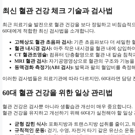
최신 혈관 건강 체크 기술과 검사법
최근 의료기술 발전으로 혈관 건강을 보다 정밀하고 비침습적으
60대에게 적합한 최신 검사법을 소개합니다.
고해상도 혈관 초음파 검사:
기존 초음파보다 더 세밀한 혈
혈관 내시경 검사:
아주 작은 내시경을 혈관 내에 삽입하여
CT 혈관조영술:
컴퓨터 단층촬영으로 혈관 내 칼슘 침착
MRI 혈관 검사:
자기공명영상으로 혈관의 구조와 기능을
동맥경화 측정기(ABI 검사):
발목과 팔의 혈압비를 측정해
이러한 검사법들은 의료기관에 따라 다르지만, 60대라면 담당
60대 혈관 건강을 위한 일상 관리법
혈관 건강은 검사뿐 아니라 생활습관 개선이 매우 중요합니다.
혈관 건강을 유지하고 개선하기 위해 60대가 실천해야 할 일상
균형 잡힌 식사:
포화지방과 트랜스지방 섭취를 줄이고, 채
규칙적인 운동:
걷기, 수영, 자전거 타기 같은 유산소 운동을