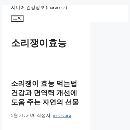
컨
시니어 건강정보 (mocacoca)
텐
메
츠
뉴
로
건
너
소리쟁이효능
뛰
기
소리쟁이 효능 먹는법
건강과 면역력 개선에
도움 주는 자연의 선물
5월 31, 2026
작성자:
mocacoca