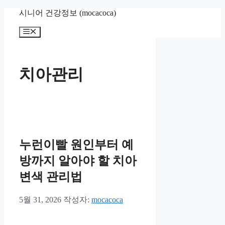
컨
시니어 건강정보 (mocacoca)
텐
메
츠
뉴
로
건
너
치아관리
뛰
기
누런이빨 원인부터 예
방까지 알아야 할 치아
변색 관리법
5월 31, 2026
작성자:
mocacoca