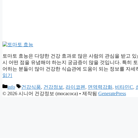
토마토 효능은 다양한 건강 효과로 많은 사람의 관심을 받고 있
시 어떤 점을 유념해야 하는지 궁금증이 많을 것입니다. 특히 
어하는 분들이 많아 건강한 식습관에 도움이 되는 정보를 자세히
읽기
카
태
info
건강식품
,
건강정보
,
라이코펜
,
면역력강화
,
비타민C
,
테
그
© 2026 시니어 건강정보 (mocacoca)
• 제작됨
GeneratePress
고
리