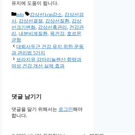
유지에 도움이 됩니다.
카
태
info
갑상선1cm감소
,
갑상선검
테
그
사
,
갑상선결절
,
갑상선질환
,
갑상
고
선크기변화
,
갑상선혹관리
,
건강관
리
리
,
내분비계질환
,
목건강
,
호르몬
균형
대퇴사두근 건강 유지 위한 운동
과 관리법 5가지
보라지유 감마리놀렌산 함량과
여성 건강 개선 실제 효과
댓글 남기기
댓글을 달기 위해서는
로그인
해야
합니다.