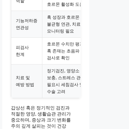
역할
호르몬 활성화 도움
혹 성장과 호르몬
기능저하증
불균형 연관, 치료와
연관성
모니터링 필요
호르몬 수치만 평가,
피검사
혹 존재는 초음파
한계
검사로 확인
정기검진, 영양소
치료 및
보충, 스트레스 관리,
예방 방법
필요시 세침검사 및
수술 고려
갑상선 혹은 정기적인 검진과
적절한 영양, 생활습관 관리가
중요하며, 증상과 크기 변화를
주의 깊게 살피는 것이 건강