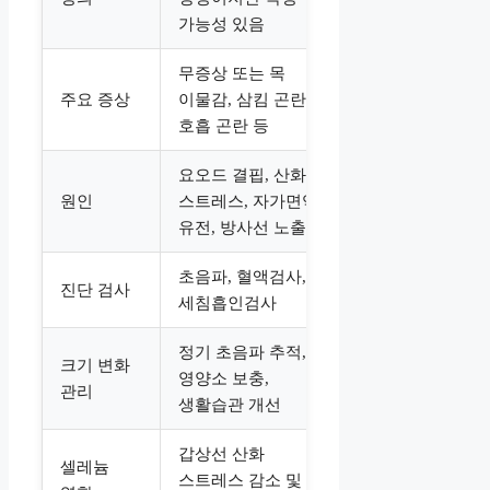
가능성 있음
무증상 또는 목
주요 증상
이물감, 삼킴 곤란,
호흡 곤란 등
요오드 결핍, 산화
원인
스트레스, 자가면역,
유전, 방사선 노출 등
초음파, 혈액검사,
진단 검사
세침흡인검사
정기 초음파 추적,
크기 변화
영양소 보충,
관리
생활습관 개선
갑상선 산화
셀레늄
스트레스 감소 및