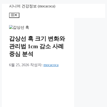
컨
시니어 건강정보 (mocacoca)
텐
메
츠
뉴
로
건
너
뛰
갑상선 혹 크기 변화와
기
관리법 1cm 감소 사례
중심 분석
6월 25, 2026
작성자:
mocacoca