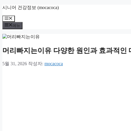
컨
시니어 건강정보 (mocacoca)
텐
메
츠
뉴
로
메뉴
건
너
뛰
머리빠지는이유 다양한 원인과 효과적인
기
5월 31, 2026
작성자:
mocacoca