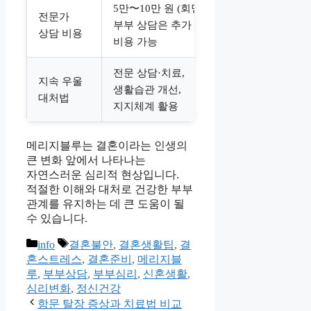
5만〜10만 원 (회당),
전문가
부부 상담은 추가
상담 비용
비용 가능
전문 상담·치료,
지속 우울
생활습관 개선,
대처법
지지체계 활용
메리지블루는 결혼이라는 인생의
큰 변화 앞에서 나타나는
자연스러운 심리적 현상입니다.
적절한 이해와 대처로 건강한 부부
관계를 유지하는 데 큰 도움이 될
수 있습니다.
카
태
info
결혼불안
,
결혼생활팁
,
결
테
그
혼스트레스
,
결혼준비
,
메리지블
고
루
,
부부상담
,
부부심리
,
신혼생활
,
리
심리변화
,
정신건강
항문 탈장 증상과 치료법 비교