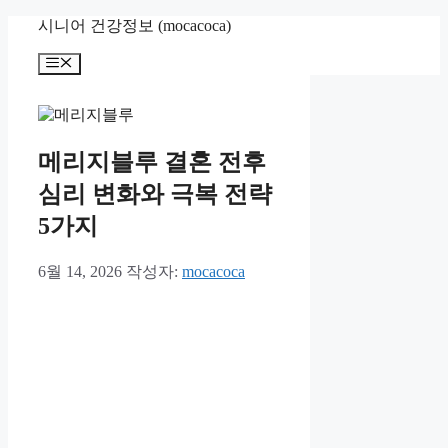
컨
시니어 건강정보 (mocacoca)
텐
메
츠
뉴
로
건
너
뛰
메리지블루 결혼 전후
기
심리 변화와 극복 전략
5가지
6월 14, 2026
작성자:
mocacoca