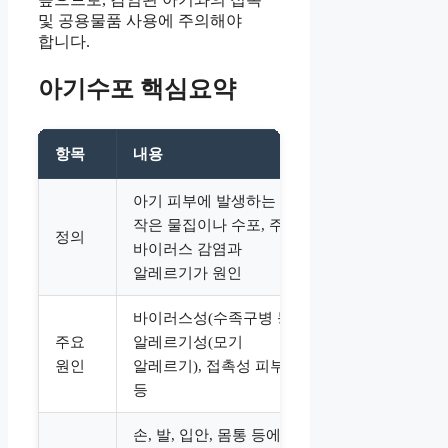
및 공용물품 사용에 주의해야
합니다.
아기수포 핵심요약
항목
내용
아기 피부에 발생하는
작은 물집이나 수포, 주로
정의
바이러스 감염과
알레르기가 원인
바이러스성(수족구병 등),
주요
알레르기성(모기
원인
알레르기), 접촉성 피부염
등
손, 발, 입안, 몸통 등에