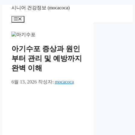
컨
시니어 건강정보 (mocacoca)
텐
메
츠
뉴
로
건
너
뛰
아기수포 증상과 원인
기
부터 관리 및 예방까지
완벽 이해
6월 13, 2026
작성자:
mocacoca