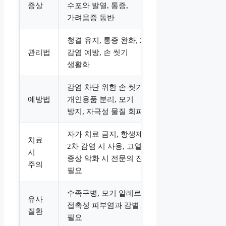
증상
수포와 발열, 통증,
가려움증 동반
청결 유지, 통증 완화, 2차
관리법
감염 예방, 손 씻기
생활화
감염 차단 위한 손 씻기,
예방법
개인용품 분리, 모기
방지, 자극성 물질 회피
자가 치료 금지, 항생제는
치료
2차 감염 시 사용, 고열 및
시
증상 악화 시 전문의 진료
주의
필요
수족구병, 모기 알레르기,
유사
접촉성 피부염과 감별
질환
필요