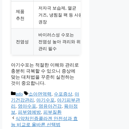
저자극 보습제, 멸균
제품
거즈, 냉찜질 팩 등 사용
추천
권장
바이러스성 수포는
전염성
전염성 높아 격리와 위생
관리 필수
아기수포는 적절한 이해와 관리로
충분히 극복할 수 있으니 증상에
맞는 대처법을 꾸준히 실천하는
것이 중요합니다.
카
태
info
소아면역력
,
수포증상
,
아
테
그
기건강관리
,
아기수포
,
아기피부관
고
리
,
영아수포
,
영유아건강
,
육아정
리
보
,
피부염예방
,
피부질환
식약처인증콜라겐 안전성과 효
능 비교로 올바른 선택법