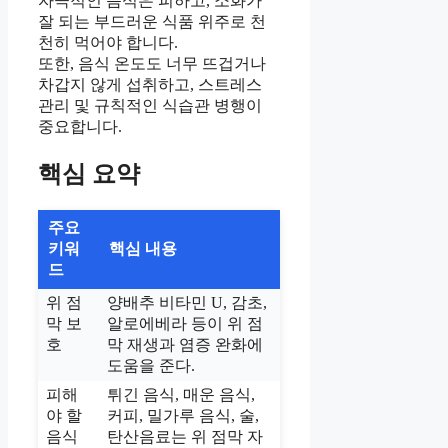
자극적인 음식은 피하고, 소화가
잘 되는 부드러운 식품 위주로 천
천히 먹어야 합니다.
또한, 음식 온도도 너무 뜨겁거나
차갑지 않게 섭취하고, 스트레스
관리 및 규칙적인 식습관 병행이
중요합니다.
핵심 요약
주요
키워
핵심 내용
드
위 점
양배추 비타민 U, 감초,
막 보
알로에베라 등이 위 점
호
막 재생과 염증 완화에
도움을 준다.
피해
튀긴 음식, 매운 음식,
야 할
커피, 밀가루 음식, 술,
음식
탄산음료는 위 점막 자