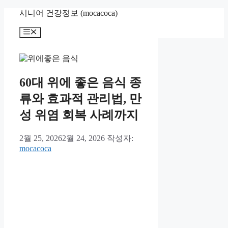
컨
시니어 건강정보 (mocacoca)
텐
메
츠
뉴
로
건
너
뛰
60대 위에 좋은 음식 종
기
류와 효과적 관리법, 만
성 위염 회복 사례까지
2월 25, 2026
2월 24, 2026
작성자:
mocacoca