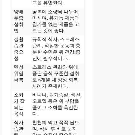
극을 유발한다.
양배
공복에 소량씩 나누어
추즙
마시며, 유기농 제품과
섭취
첨가물 없는 제품을 고
법
르는 것이 좋다.
생활
규칙적 식사, 스트레스
습관
관리, 적절한 운동과 충
중요
분한 수면은 위 건강 증
성
진에 필수적이다.
만성
스트레스 완화와 위에
위염
좋은 음식 꾸준한 섭취
극복
로 6개월 내 정상 회복
사례가 존재한다.
소화
바나나, 닭가슴살, 생선,
가 잘
오트밀 등은 위 부담을
되는
줄이고 소화를 촉진한
음식
다.
식사
천천히 먹고 꼭꼭 씹으
습관
며, 식사 후 바로 눕지