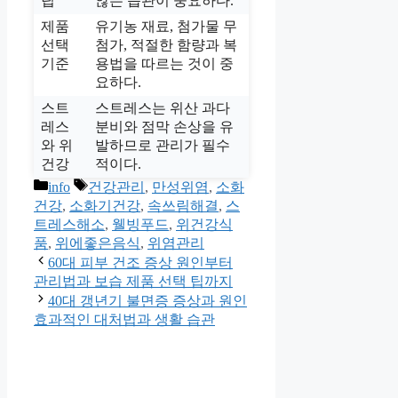
팁
않는 습관이 중요하다.
제품
유기농 재료, 첨가물 무
선택
첨가, 적절한 함량과 복
기준
용법을 따르는 것이 중
요하다.
스트
스트레스는 위산 과다
레스
분비와 점막 손상을 유
와 위
발하므로 관리가 필수
건강
적이다.
카
태
info
건강관리
,
만성위염
,
소화
테
그
건강
,
소화기건강
,
속쓰림해결
,
스
고
트레스해소
,
웰빙푸드
,
위건강식
리
품
,
위에좋은음식
,
위염관리
60대 피부 건조 증상 원인부터
관리법과 보습 제품 선택 팁까지
40대 갱년기 불면증 증상과 원인
효과적인 대처법과 생활 습관