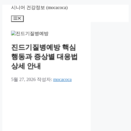
컨
시니어 건강정보 (mocacoca)
텐
메
츠
뉴
로
건
너
뛰
진드기질병예방 핵심
기
행동과 증상별 대응법
상세 안내
5월 27, 2026
작성자:
mocacoca