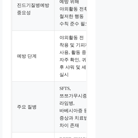
예방 위해
진드기질병예방
야외활동 전후
중요성
철저한 행동
수칙 준수 필요
야외활동 전
착용 및 기피제
사용, 활동 중
예방 단계
자주 확인, 귀가
후 샤워 및 세탁
실시
SFTS,
쯔쯔가무시증,
라임병,
주요 질병
바베시아증 등
증상과 치료법
차이 존재