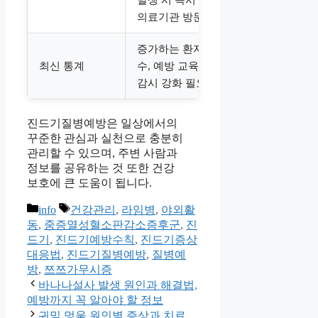
의료기관 방문
증가하는 환자
최신 통계
수, 예방 교육과
감시 강화 필요
진드기질병예방은 일상에서의
꾸준한 관심과 실천으로 충분히
관리할 수 있으며, 주변 사람과
정보를 공유하는 것 또한 건강
보호에 큰 도움이 됩니다.
카
태
info
건강관리
,
라임병
,
야외활
테
그
동
,
중증열성혈소판감소증후군
,
진
고
드기
,
진드기예방수칙
,
진드기증상
리
대응법
,
진드기질병예방
,
질병예
방
,
쯔쯔가무시증
바나나설사 발생 원인과 해결법,
예방까지 꼭 알아야 할 정보
귀밑 멍울 원인별 증상과 치료