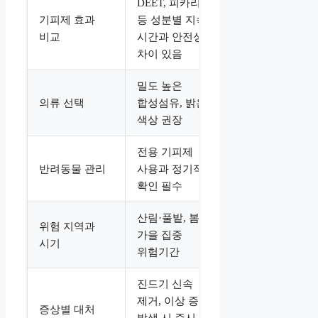
DEET, 피카리딘
기피제 효과
등 성분별 지속
비교
시간과 안전성
차이 있음
밀도 높은
의류 선택
합성섬유, 밝은
색상 권장
전용 기피제
반려동물 관리
사용과 정기적
확인 필수
산림·풀밭, 봄〜
위험 지역과
가을 집중
시기
위험기간
진드기 신속
제거, 이상 증상
증상별 대처
발생 시 즉시