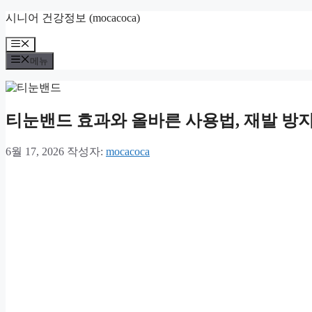
컨
시니어 건강정보 (mocacoca)
텐
메
츠
뉴
로
메뉴
건
너
뛰
티눈밴드 효과와 올바른 사용법, 재발 방
기
6월 17, 2026
작성자:
mocacoca