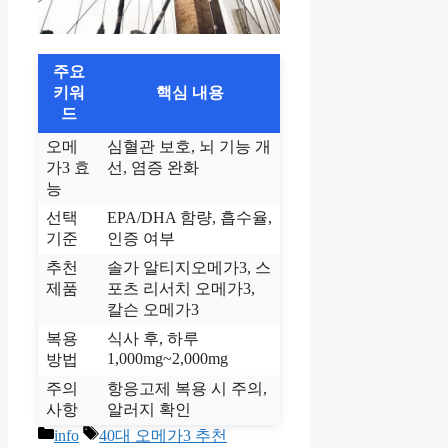
주요
키워
핵심 내용
드
오메
심혈관 보호, 뇌 기능 개
가3 효
선, 염증 완화
능
선택
EPA/DHA 함량, 흡수율,
기준
인증 여부
추천
솔가 알티지오메가3, 스
제품
포츠 리서치 오메가3,
칼슨 오메가3
복용
식사 후, 하루
1,000mg~2,000mg
방법
주의
항응고제 복용 시 주의,
사항
알러지 확인
카
태
info
40대 오메가3 추천