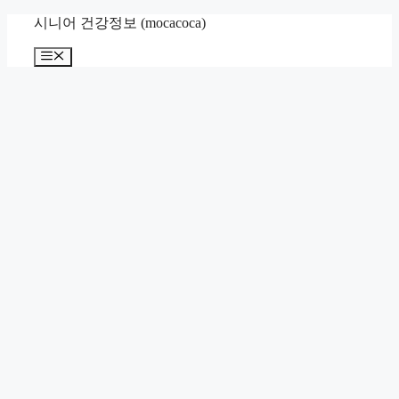
컨
시니어 건강정보 (mocacoca)
텐
메
츠
뉴
로
건
너
뛰
기