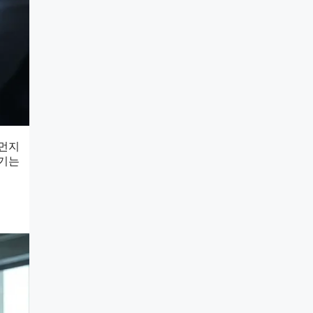
세먼지
공기는