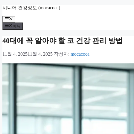
컨
시니어 건강정보 (mocacoca)
텐
메
츠
뉴
로
메뉴
건
너
40대에 꼭 알아야 할 코 건강 관리 방법
뛰
기
11월 4, 2025
11월 4, 2025
작성자:
mocacoca