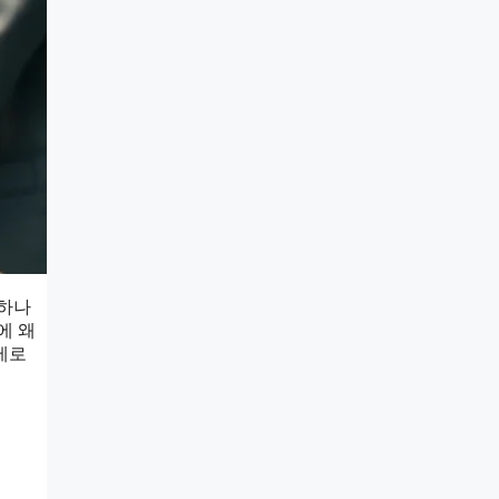
 하나
에 왜
제로