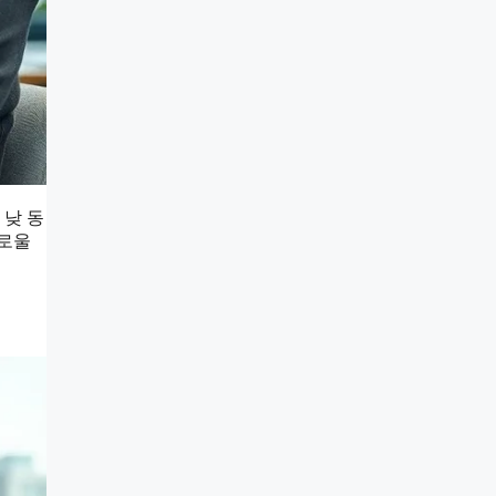
 낮 동
해로울