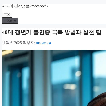
컨
시니어 건강정보 (mocacoca)
텐
메
츠
뉴
로
메뉴
건
너
40대 갱년기 불면증 극복 방법과 실천 팁
뛰
기
11월 6, 2025
작성자:
mocacoca