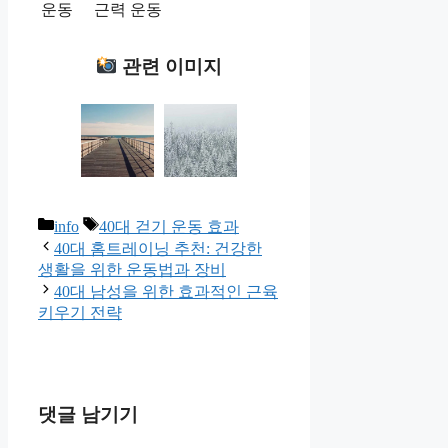
운동
근력 운동
관련 이미지
카
태
info
40대 걷기 운동 효과
테
그
40대 홈트레이닝 추천: 건강한
고
생활을 위한 운동법과 장비
리
40대 남성을 위한 효과적인 근육
키우기 전략
댓글 남기기