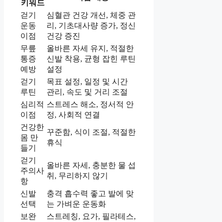
키워드
걷기
심혈관 건강 개선, 체중 관
운동
리, 기초대사량 증가, 정신
이점
건강 증진
무릎
올바른 자세 유지, 적절한
통증
신발 착용, 균형 잡힌 루틴
예방
설정
걷기
목표 설정, 일정 및 시간
루틴
관리, 속도 및 거리 조절
심리적
스트레스 해소, 정서적 안
이점
정, 사회적 연결
건강한
꾸준함, 식이 조절, 적절한
몸 만
휴식
들기
걷기
올바른 자세, 충분한 물 섭
주의사
취, 무리하지 않기
항
신발
충격 흡수력 좋고 발에 맞
선택
는 가벼운 운동화
보완
스트레칭, 요가, 필라테스,