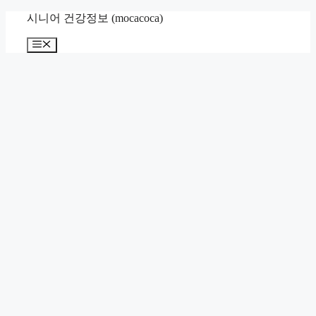
컨
시니어 건강정보 (mocacoca)
텐
메
츠
뉴
로
건
너
뛰
기