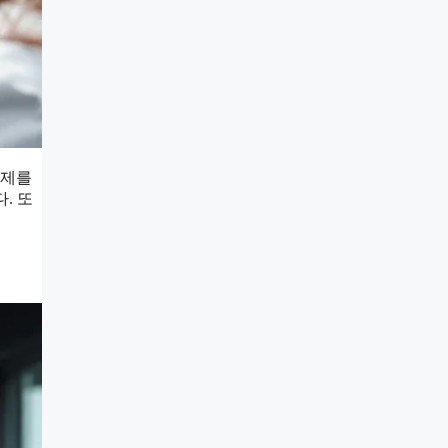
단제를
. 또