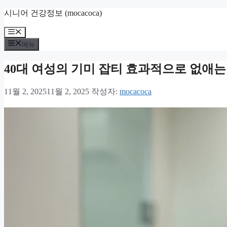
컨
시니어 건강정보 (mocacoca)
텐
메
츠
뉴
로
메뉴
건
너
40대 여성의 기미 잡티 효과적으로 없애는
뛰
기
11월 2, 2025
11월 2, 2025
작성자:
mocacoca