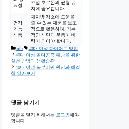
조절 호르몬의 균형 유
요성
지에 중요합니다.
체지방 감소에 도움을
건강
줄 수 있는 제품을 보조
기능
적으로 활용하며, 기본
식품
적인 식단과 운동이 바
탕이 되어야 합니다.
카
태
info
40대 여성 다이어트 방법
테
그
40대 여성 골다공증 예방을 위한
고
실천 방법과 생활습관
리
40대 여성 복부비만 원인과 해결
책 알아보기
댓글 남기기
댓글을 달기 위해서는
로그인
해야
합니다.