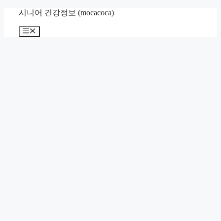
컨
시니어 건강정보 (mocacoca)
텐
메
츠
뉴
로
건
너
뛰
기