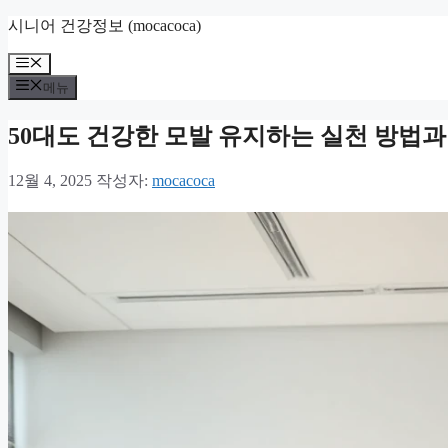
컨
시니어 건강정보 (mocacoca)
텐
메
츠
뉴
로
메뉴
건
너
50대도 건강한 모발 유지하는 실천 방법과
뛰
기
12월 4, 2025
작성자:
mocacoca