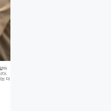
 얇아
니다.
키는 다