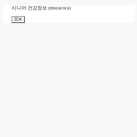
컨
시니어 건강정보 (mocacoca)
텐
메
츠
뉴
로
건
너
뛰
기