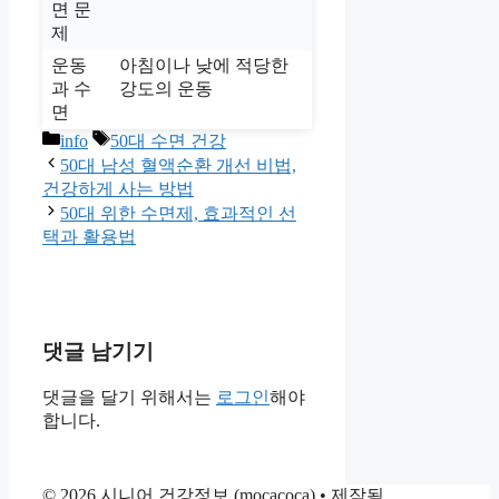
면 문
제
운동
아침이나 낮에 적당한
과 수
강도의 운동
면
카
태
info
50대 수면 건강
테
그
50대 남성 혈액순환 개선 비법,
고
건강하게 사는 방법
리
50대 위한 수면제, 효과적인 선
택과 활용법
댓글 남기기
댓글을 달기 위해서는
로그인
해야
합니다.
© 2026 시니어 건강정보 (mocacoca)
• 제작됨