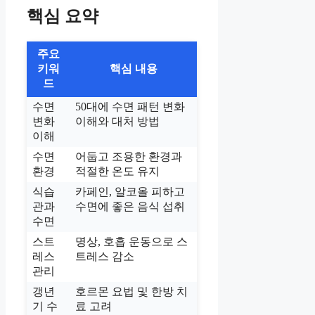
핵심 요약
주요
키워
핵심 내용
드
수면
50대에 수면 패턴 변화
변화
이해와 대처 방법
이해
수면
어둡고 조용한 환경과
환경
적절한 온도 유지
식습
카페인, 알코올 피하고
관과
수면에 좋은 음식 섭취
수면
스트
명상, 호흡 운동으로 스
레스
트레스 감소
관리
갱년
호르몬 요법 및 한방 치
기 수
료 고려