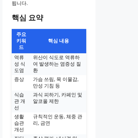
됩니다.
핵심 요약
주요
키워
핵심 내용
드
역류
위산이 식도로 역류하
성 식
여 발생하는 염증성 질
도염
환
증상
가슴 쓰림, 목 이물감,
만성 기침 등
식습
과식 피하기, 카페인 및
관 개
알코올 제한
선
생활
규칙적인 운동, 체중 관
습관
리, 금연
개선