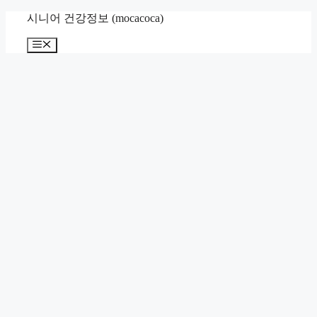
컨
시니어 건강정보 (mocacoca)
텐
메
츠
뉴
로
건
너
뛰
기