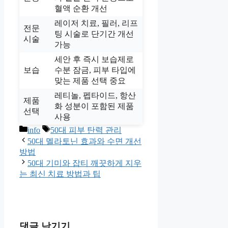
혈액 순환 개선
레이저 치료, 필러, 리프
전문
팅 시술로 단기간 개선
시술
가능
세안 후 즉시 보습제로
보습
수분 잠금, 피부 타입에
맞는 제품 선택 중요
레티놀, 펩타이드, 항산
제품
화 성분이 포함된 제품
선택
사용
카
태
info
50대 피부 탄력 관리
테
그
50대 멜라토닌 효과와 수면 개선
고
방법
리
50대 기미와 잡티 깨끗하게 지우
는 최신 치료 방법과 팁
댓글 남기기