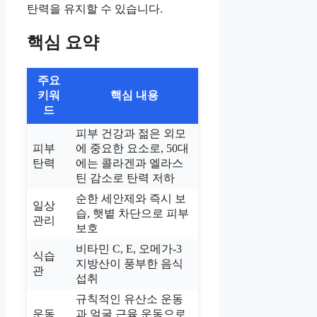
탄력을 유지할 수 있습니다.
핵심 요약
주요
키워
핵심 내용
드
피부 건강과 젊은 외모
피부
에 중요한 요소로, 50대
탄력
에는 콜라겐과 엘라스
틴 감소로 탄력 저하
순한 세안제와 즉시 보
일상
습, 햇볕 차단으로 피부
관리
보호
비타민 C, E, 오메가-3
식습
지방산이 풍부한 음식
관
섭취
규칙적인 유산소 운동
운동
과 얼굴 근육 운동으로