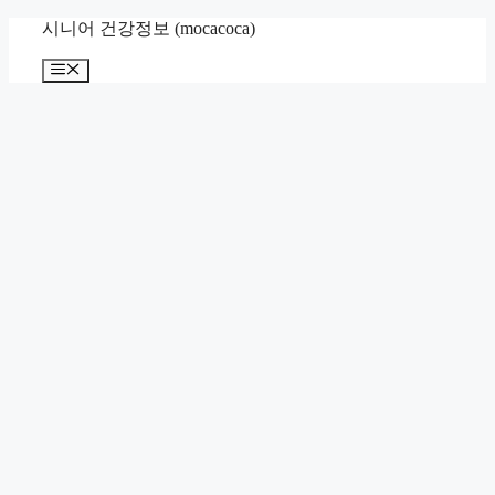
컨
시니어 건강정보 (mocacoca)
텐
메
츠
뉴
로
건
너
뛰
기