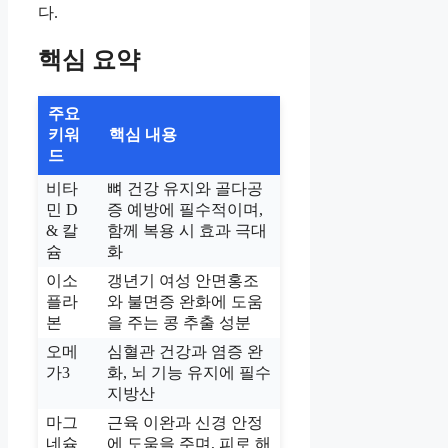
다.
핵심 요약
주요
키워
핵심 내용
드
비타
뼈 건강 유지와 골다공
민 D
증 예방에 필수적이며,
& 칼
함께 복용 시 효과 극대
슘
화
이소
갱년기 여성 안면홍조
플라
와 불면증 완화에 도움
본
을 주는 콩 추출 성분
오메
심혈관 건강과 염증 완
가3
화, 뇌 기능 유지에 필수
지방산
마그
근육 이완과 신경 안정
네슘
에 도움을 주며, 피로 해