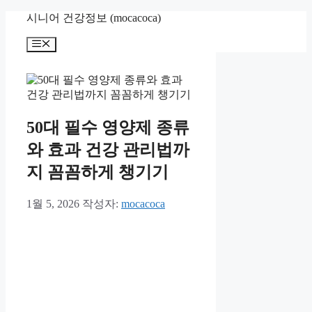
컨
시니어 건강정보 (mocacoca)
텐
메
츠
뉴
로
건
너
뛰
기
50대 필수 영양제 종류
와 효과 건강 관리법까
지 꼼꼼하게 챙기기
1월 5, 2026
작성자:
mocacoca