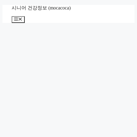
컨
시니어 건강정보 (mocacoca)
텐
메
츠
뉴
로
건
너
뛰
기