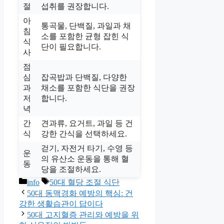
절
섭취를 권장합니다.
아
통곡물, 단백질, 과일과 채
침
소를 포함한 균형 잡힌 식
식
단이 필요합니다.
사
점
심
잡곡밥과 단백질, 다양한
과
채소를 포함한 식단을 권장
저
합니다.
녁
간
견과류, 요거트, 과일 등 건
식
강한 간식을 선택하세요.
걷기, 자전거 타기, 수영 등
운
의 유산소 운동을 통해 혈
동
당을 조절하세요.
카
태
info
50대 혈당 조절 식단
테
그
50대 동맥경화 예방의 핵심: 건
고
강한 생활습관이 답이다
리
50대 고지혈증 관리와 예방을 위