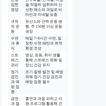
잡힌
을 적절히 섭취하며 신
영양
선한 채소와 과일로 비
타민과 미네랄 보충
규칙
유산소와 근력 운동 병
적 운
행, 주 150분 이상 운동
동
권장
수면
매일 7~8시간 수면, 일
과 휴
정한 수면 패턴과 최적
식
환경 조성
스트
명상, 운동, 취미 생활
레스
통해 스트레스 완화 및
관리
정신 건강 유지
정기
조기 질병 발견 및 예방
검진
위해 정기 건강 검진과
과 예
예방 접종 필수
방 접
종
금연
흡연과 과음 피하고 지
과 절
원 프로그램 활용해 건