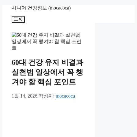
컨
시니어 건강정보 (mocacoca)
텐
메
츠
뉴
로
건
너
뛰
기
60대 건강 유지 비결과
실천법 일상에서 꼭 챙
겨야 할 핵심 포인트
1월 14, 2026
작성자:
mocacoca