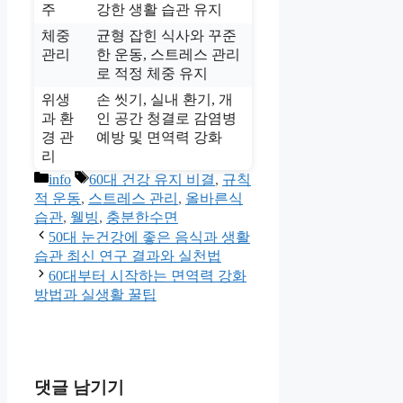
주
강한 생활 습관 유지
체중
균형 잡힌 식사와 꾸준
관리
한 운동, 스트레스 관리
로 적정 체중 유지
위생
손 씻기, 실내 환기, 개
과 환
인 공간 청결로 감염병
경 관
예방 및 면역력 강화
리
카
태
info
60대 건강 유지 비결
,
규칙
테
그
적 운동
,
스트레스 관리
,
올바른식
고
습관
,
웰빙
,
충분한수면
리
50대 눈건강에 좋은 음식과 생활
습관 최신 연구 결과와 실천법
60대부터 시작하는 면역력 강화
방법과 실생활 꿀팁
댓글 남기기