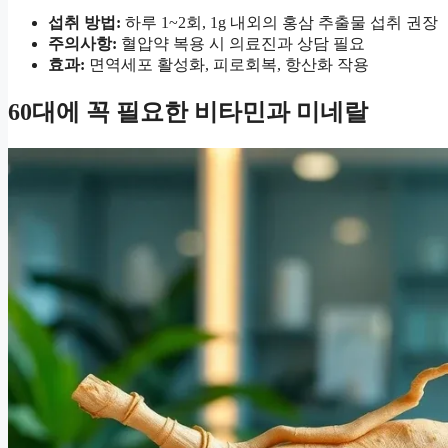
섭취 방법:
하루 1~2회, 1g 내외의 홍삼 추출물 섭취 권장
주의사항:
혈압약 복용 시 의료진과 상담 필요
효과:
면역세포 활성화, 피로회복, 항산화 작용
60대에 꼭 필요한 비타민과 미네랄