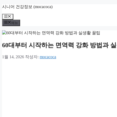
컨
시니어 건강정보 (mocacoca)
텐
메
츠
뉴
로
메뉴
건
너
뛰
60대부터 시작하는 면역력 강화 방법과 
기
1월 14, 2026
작성자:
mocacoca