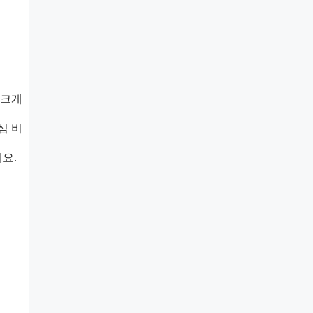
 크게
심 비
요.