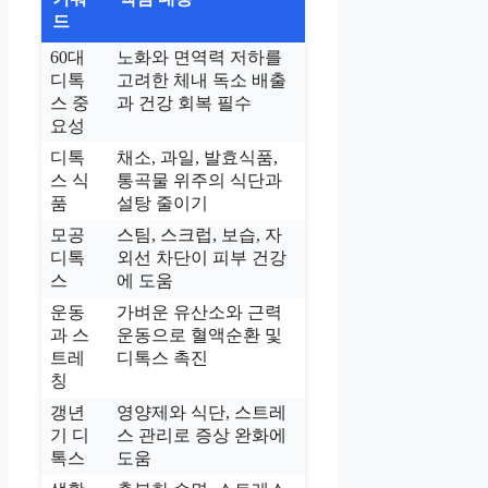
드
60대
노화와 면역력 저하를
디톡
고려한 체내 독소 배출
스 중
과 건강 회복 필수
요성
디톡
채소, 과일, 발효식품,
스 식
통곡물 위주의 식단과
품
설탕 줄이기
모공
스팀, 스크럽, 보습, 자
디톡
외선 차단이 피부 건강
스
에 도움
운동
가벼운 유산소와 근력
과 스
운동으로 혈액순환 및
트레
디톡스 촉진
칭
갱년
영양제와 식단, 스트레
기 디
스 관리로 증상 완화에
톡스
도움