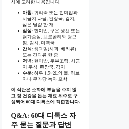
시에 고려한 내용입니다.
아침
: 귀리죽 또는 현미밥과
시금치 나물, 된장국, 김치,
삶은 달걀 한 개
점심
: 현미밥, 구운 생선 또는
닭가슴살, 브로콜리와 당근
찜, 김치, 미역국
간식
: 생과일(사과, 베리류)
또는 견과류 한 줌
저녁
: 현미밥, 두부조림, 시금
치 무침, 된장국, 김치
수분
: 하루 1.5~2L의 물, 허브
차나 무가당 녹차 포함
이 식단은 소화에 부담을 주지 않
고 장 건강을 돕는 재료 위주로 구
성되어 60대 디톡스에 적합합니다.
Q&A: 60대 디톡스 자
주 묻는 질문과 답변