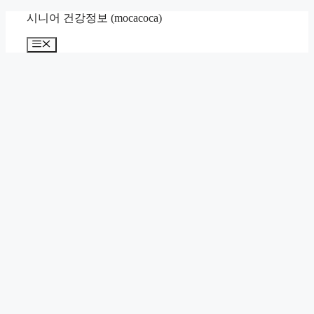
컨
시니어 건강정보 (mocacoca)
텐
메
츠
뉴
로
건
너
뛰
기