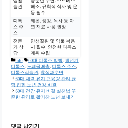
생활
충분한 수면, 스트레스
습관
해소, 규칙적 식사 및 운
동 필수
디톡
레몬, 생강, 녹차 등 자
스 주
연 재료 사용 권장
스
전문
만성질환 및 약물 복용
가 상
시 필수, 안전한 디톡스
담
계획 수립
카
태
info
60대 디톡스 방법
,
갱년기
테
그
디톡스
,
노폐물배출
,
디톡스 주스
,
고
디톡스식습관
,
휴식과수면
리
60대 체력 유지 근육량 관리 균
형 잡힌 노년 건강 비결
60대 건강 유지 비결 실천법 꾸
준한 관리로 활기찬 노년 보내기
댓글 남기기