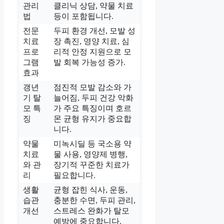
관리
클리닉 상담, 약물 치료
법
등이 포함됩니다.
전문
두피 환경 개선, 모발 성
치료
장 촉진, 영양 치료, 심
프로
리적 안정 지원으로 모
그램
발 회복 가능성 증가.
효과
갱년
점진적 모발 감소와 가
기 탈
늘어짐, 두피 건강 악화
모 특
가 주요 특징이며 호르
징
몬 균형 유지가 중요합
니다.
약물
미녹시딜 등 국소용 약
치료
물 사용, 영양제 병행,
와 관
장기적 꾸준한 치료가
리
필요합니다.
생활
균형 잡힌 식사, 운동,
습관
충분한 수면, 두피 관리,
개선
스트레스 완화가 탈모
예방에 중요합니다.