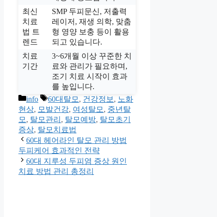
최신
SMP 두피문신, 저출력
치료
레이저, 재생 의학, 맞춤
법 트
형 영양 보충 등이 활용
렌드
되고 있습니다.
치료
3~6개월 이상 꾸준한 치
기간
료와 관리가 필요하며,
조기 치료 시작이 효과
를 높입니다.
카
태
info
60대탈모
,
건강정보
,
노화
테
그
현상
,
모발건강
,
여성탈모
,
중년탈
고
모
,
탈모관리
,
탈모예방
,
탈모초기
리
증상
,
탈모치료법
60대 헤어라인 탈모 관리 방법
두피케어 효과적인 전략
60대 지루성 두피염 증상 원인
치료 방법 관리 총정리