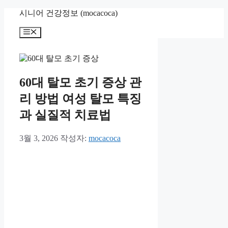
컨
시니어 건강정보 (mocacoca)
텐
메
츠
뉴
로
건
너
뛰
60대 탈모 초기 증상 관
기
리 방법 여성 탈모 특징
과 실질적 치료법
3월 3, 2026
작성자:
mocacoca