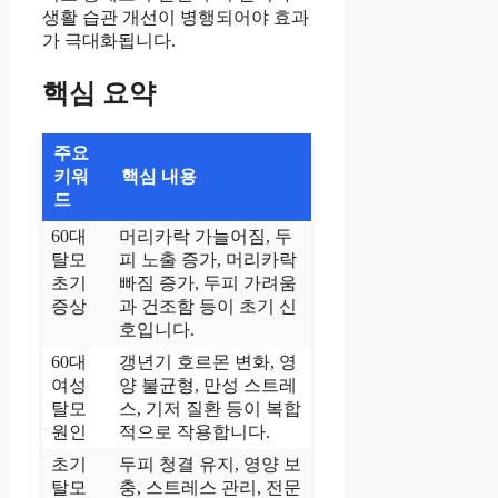
생활 습관 개선이 병행되어야 효과
가 극대화됩니다.
핵심 요약
주요
키워
핵심 내용
드
60대
머리카락 가늘어짐, 두
탈모
피 노출 증가, 머리카락
초기
빠짐 증가, 두피 가려움
증상
과 건조함 등이 초기 신
호입니다.
60대
갱년기 호르몬 변화, 영
여성
양 불균형, 만성 스트레
탈모
스, 기저 질환 등이 복합
원인
적으로 작용합니다.
초기
두피 청결 유지, 영양 보
탈모
충, 스트레스 관리, 전문