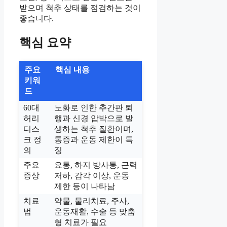
받으며 척추 상태를 점검하는 것이
좋습니다.
핵심 요약
주요
핵심 내용
키워
드
60대
노화로 인한 추간판 퇴
허리
행과 신경 압박으로 발
디스
생하는 척추 질환이며,
크 정
통증과 운동 제한이 특
의
징
주요
요통, 하지 방사통, 근력
증상
저하, 감각 이상, 운동
제한 등이 나타남
치료
약물, 물리치료, 주사,
법
운동재활, 수술 등 맞춤
형 치료가 필요