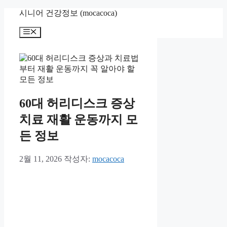
컨
시니어 건강정보 (mocacoca)
텐
메
츠
뉴
로
건
너
뛰
기
60대 허리디스크 증상
치료 재활 운동까지 모
든 정보
2월 11, 2026
작성자:
mocacoca