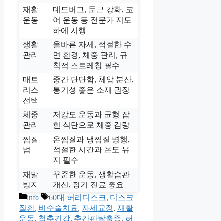
재활
데드버그, 둔근 강화, 코
운동
어 운동 등 전문가 지도
하에 시행
생활
올바른 자세, 적절한 수
관리
면 환경, 체중 관리, 규
칙적 스트레칭 필수
매트
중간 단단함, 체압 분산,
리스
통기성 좋은 소재 권장
선택
체중
저강도 운동과 균형 잡
관리
힌 식단으로 체중 감량
찜질
온찜질과 냉찜질 병행,
법
적절한 시간과 온도 유
지 필수
재발
꾸준한 운동, 생활습관
방지
개선, 정기 진료 중요
카
태
info
60대 허리디스크
,
디스크
테
그
질환
,
비수술치료
,
자세교정
,
재활
고
운동
,
척추건강
,
추간판탈출증
,
허