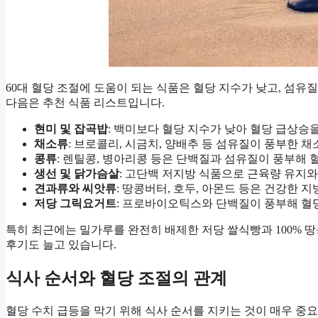
60대 혈당 조절에 도움이 되는 식품은 혈당 지수가 낮고, 섬유
다음은 추천 식품 리스트입니다.
현미 및 잡곡밥
: 백미보다 혈당 지수가 낮아 혈당 급상승
채소류
: 브로콜리, 시금치, 양배추 등 섬유질이 풍부한 
콩류
: 렌틸콩, 병아리콩 등은 단백질과 섬유질이 풍부해 
생선 및 닭가슴살
: 고단백 저지방 식품으로 근육량 유지
견과류와 씨앗류
: 땅콩버터, 호두, 아몬드 등은 건강한 
저당 그릭요거트
: 프로바이오틱스와 단백질이 풍부해 혈
특히 최근에는 밀가루를 완전히 배제한 저당 쌀식빵과 100% 
후기도 늘고 있습니다.
식사 순서와 혈당 조절의 관계
혈당 수치 급등을 막기 위해 식사 순서를 지키는 것이 매우 중