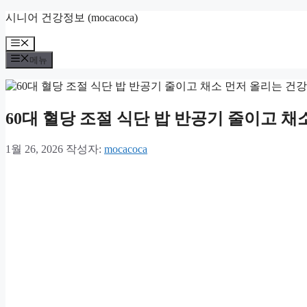
컨
시니어 건강정보 (mocacoca)
텐
메
츠
뉴
로
메뉴
건
너
뛰
60대 혈당 조절 식단 밥 반공기 줄이고 채
기
1월 26, 2026
작성자:
mocacoca